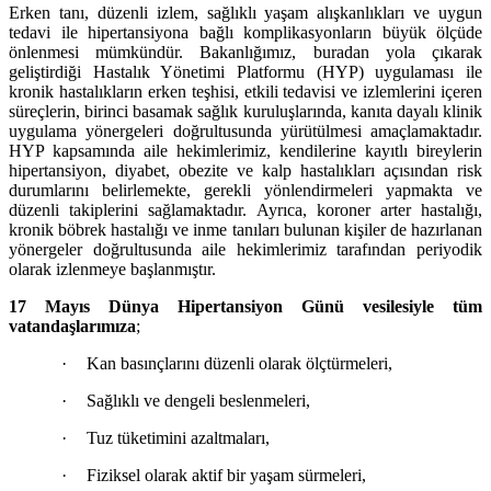
Erken tanı, düzenli izlem, sağlıklı yaşam alışkanlıkları ve uygun
tedavi ile hipertansiyona bağlı komplikasyonların büyük ölçüde
önlenmesi mümkündür. Bakanlığımız, buradan yola çıkarak
geliştirdiği Hastalık Yönetimi Platformu (HYP) uygulaması ile
kronik hastalıkların erken teşhisi, etkili tedavisi ve izlemlerini içeren
süreçlerin, birinci basamak sağlık kuruluşlarında, kanıta dayalı klinik
uygulama yönergeleri doğrultusunda yürütülmesi amaçlamaktadır.
HYP kapsamında aile hekimlerimiz, kendilerine kayıtlı bireylerin
hipertansiyon, diyabet, obezite ve kalp hastalıkları açısından risk
durumlarını belirlemekte, gerekli yönlendirmeleri yapmakta ve
düzenli takiplerini sağlamaktadır. Ayrıca, koroner arter hastalığı,
kronik böbrek hastalığı ve inme tanıları bulunan kişiler de hazırlanan
yönergeler doğrultusunda aile hekimlerimiz tarafından periyodik
olarak izlenmeye başlanmıştır.
17 Mayıs Dünya Hipertansiyon Günü vesilesiyle tüm
vatandaşlarımıza
;
·
Kan basınçlarını düzenli olarak ölçtürmeleri,
·
Sağlıklı ve dengeli beslenmeleri,
·
Tuz tüketimini azaltmaları,
·
Fiziksel olarak aktif bir yaşam sürmeleri,