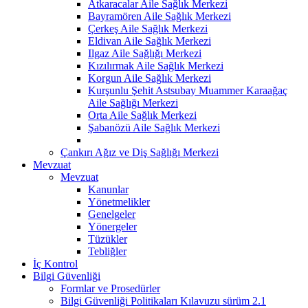
Atkaracalar Aile Sağlık Merkezi
Bayramören Aile Sağlık Merkezi
Çerkeş Aile Sağlık Merkezi
Eldivan Aile Sağlık Merkezi
Ilgaz Aile Sağlığı Merkezi
Kızılırmak Aile Sağlık Merkezi
Korgun Aile Sağlık Merkezi
Kurşunlu Şehit Astsubay Muammer Karaağaç
Aile Sağlığı Merkezi
Orta Aile Sağlık Merkezi
Şabanözü Aile Sağlık Merkezi
Çankırı Ağız ve Diş Sağlığı Merkezi
Mevzuat
Mevzuat
Kanunlar
Yönetmelikler
Genelgeler
Yönergeler
Tüzükler
Tebliğler
İç Kontrol
Bilgi Güvenliği
Formlar ve Prosedürler
Bilgi Güvenliği Politikaları Kılavuzu sürüm 2.1