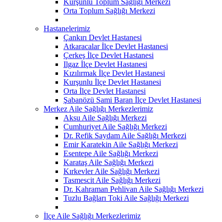
Kurşunlu Toplum Sağlığı Merkezi
Orta Toplum Sağlığı Merkezi
Hastanelerimiz
Çankırı Devlet Hastanesi
Atkaracalar İlçe Devlet Hastanesi
Çerkeş İlçe Devlet Hastanesi
Ilgaz İlçe Devlet Hastanesi
Kızılırmak İlçe Devlet Hastanesi
Kurşunlu İlçe Devlet Hastanesi
Orta İlçe Devlet Hastanesi
Şabanözü Sami Baran İlçe Devlet Hastanesi
Merkez Aile Sağlığı Merkezlerimiz
Aksu Aile Sağlığı Merkezi
Cumhuriyet Aile Sağlığı Merkezi
Dr. Refik Saydam Aile Sağlığı Merkezi
Emir Karatekin Aile Sağlığı Merkezi
Esentepe Aile Sağlığı Merkezi
Karataş Aile Sağlığı Merkezi
Kırkevler Aile Sağlığı Merkezi
Tasmescit Aile Sağlığı Merkezi
Dr. Kahraman Pehlivan Aile Sağlığı Merkezi
Tuzlu Bağları Toki Aile Sağlığı Merkezi
İlçe Aile Sağlığı Merkezlerimiz