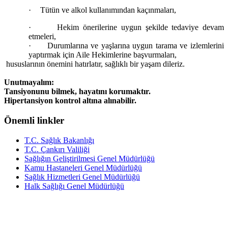
·
Tütün ve alkol kullanımından kaçınmaları,
·
Hekim önerilerine uygun şekilde tedaviye devam
etmeleri,
·
Durumlarına ve yaşlarına uygun tarama ve izlemlerini
yaptırmak için Aile Hekimlerine başvurmaları,
hususlarının önemini hatırlatır, sağlıklı bir yaşam dileriz.
Unutmayalım:
Tansiyonunu bilmek, hayatını korumaktır.
Hipertansiyon kontrol altına alınabilir.
Önemli linkler
T.C. Sağlık Bakanlığı
T.C. Çankırı Valiliği
Sağlığın Geliştirilmesi Genel Müdürlüğü
Kamu Hastaneleri Genel Müdürlüğü
Sağlık Hizmetleri Genel Müdürlüğü
Halk Sağlığı Genel Müdürlüğü