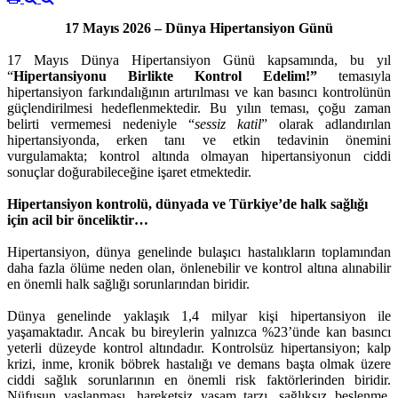
17 Mayıs 2026 – Dünya Hipertansiyon Günü
17 Mayıs Dünya Hipertansiyon Günü kapsamında, bu yıl
“
Hipertansiyonu Birlikte Kontrol Edelim!”
temasıyla
hipertansiyon farkındalığının artırılması ve kan basıncı kontrolünün
güçlendirilmesi hedeflenmektedir. Bu yılın teması, çoğu zaman
belirti vermemesi nedeniyle “
sessiz katil
” olarak adlandırılan
hipertansiyonda, erken tanı ve etkin tedavinin önemini
vurgulamakta; kontrol altında olmayan hipertansiyonun ciddi
sonuçlar doğurabileceğine işaret etmektedir.
Hipertansiyon kontrolü, dünyada ve Türkiye’de halk sağlığı
için acil bir önceliktir…
Hipertansiyon, dünya genelinde bulaşıcı hastalıkların toplamından
daha fazla ölüme neden olan, önlenebilir ve kontrol altına alınabilir
en önemli halk sağlığı sorunlarından biridir.
Dünya genelinde yaklaşık 1,4 milyar kişi hipertansiyon ile
yaşamaktadır. Ancak bu bireylerin yalnızca %23’ünde kan basıncı
yeterli düzeyde kontrol altındadır. Kontrolsüz hipertansiyon; kalp
krizi, inme, kronik böbrek hastalığı ve demans başta olmak üzere
ciddi sağlık sorunlarının en önemli risk faktörlerinden biridir.
Nüfusun yaşlanması, hareketsiz yaşam tarzı, sağlıksız beslenme,