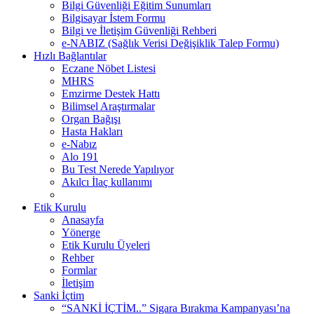
Bilgi Güvenliği Eğitim Sunumları
Bilgisayar İstem Formu
Bilgi ve İletişim Güvenliği Rehberi
e-NABIZ (Sağlık Verisi Değişiklik Talep Formu)
Hızlı Bağlantılar
Eczane Nöbet Listesi
MHRS
Emzirme Destek Hattı
Bilimsel Araştırmalar
Organ Bağışı
Hasta Hakları
e-Nabız
Alo 191
Bu Test Nerede Yapılıyor
Akılcı İlaç kullanımı
Etik Kurulu
Anasayfa
Yönerge
Etik Kurulu Üyeleri
Rehber
Formlar
İletişim
Sanki İçtim
“SANKİ İÇTİM..” Sigara Bırakma Kampanyası’na