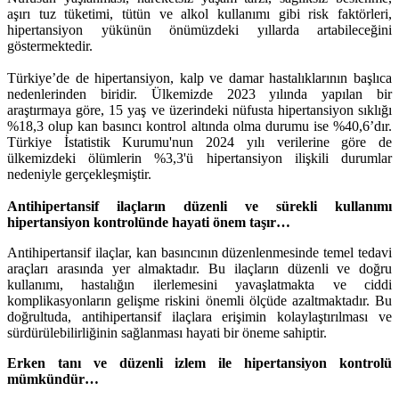
aşırı tuz tüketimi, tütün ve alkol kullanımı gibi risk faktörleri,
hipertansiyon yükünün önümüzdeki yıllarda artabileceğini
göstermektedir.
Türkiye’de de hipertansiyon, kalp ve damar hastalıklarının başlıca
nedenlerinden biridir. Ülkemizde 2023 yılında yapılan bir
araştırmaya göre, 15 yaş ve üzerindeki nüfusta hipertansiyon sıklığı
%18,3 olup kan basıncı kontrol altında olma durumu ise %40,6’dır.
Türkiye İstatistik Kurumu'nun 2024 yılı verilerine göre de
ülkemizdeki ölümlerin %3,3'ü hipertansiyon ilişkili durumlar
nedeniyle gerçekleşmiştir.
Antihipertansif ilaçların düzenli ve sürekli kullanımı
hipertansiyon kontrolünde hayati önem taşır…
Antihipertansif ilaçlar, kan basıncının düzenlenmesinde temel tedavi
araçları arasında yer almaktadır. Bu ilaçların düzenli ve doğru
kullanımı, hastalığın ilerlemesini yavaşlatmakta ve ciddi
komplikasyonların gelişme riskini önemli ölçüde azaltmaktadır. Bu
doğrultuda, antihipertansif ilaçlara erişimin kolaylaştırılması ve
sürdürülebilirliğinin sağlanması hayati bir öneme sahiptir.
Erken tanı ve düzenli izlem ile hipertansiyon kontrolü
mümkündür…