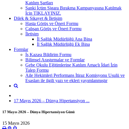
Katılım Şartları
Sanki İçtim Sigara Bırakma Kampanyasına Katılmak
İçin TIKLAYINIZ.
Dilek & Şikayet & İletişim
Hasta Görüş ve Öneri Formu
Çalışan Görüş ve Öneri Formu
İletişim
İl Sağlık Müdürlüğü Ana Bina
İl Sağlık Müdürlüğü Ek Bina
Formlar
İş Kazası Bildirim Formu
Bilimsel Araştırmalar ve Formlar
Gebe Okulu Eğitimlerine Katılım Amaçlı İdari İzin
Talep Formu
Aile Hekimleri Performans İtiraz Komisyonu Usulü ve
Esasları ile ilgili yazı ve ekleri yayımlanmıştır
17 Mayıs 2026 – Dünya Hipertansiyon ...
17 Mayıs 2026 – Dünya Hipertansiyon Günü
15 Mayıs 2026