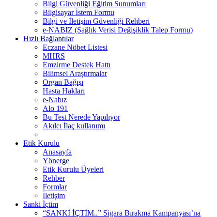
Bilgi Güvenliği Eğitim Sunumları
Bilgisayar İstem Formu
Bilgi ve İletişim Güvenliği Rehberi
e-NABIZ (Sağlık Verisi Değişiklik Talep Formu)
Hızlı Bağlantılar
Eczane Nöbet Listesi
MHRS
Emzirme Destek Hattı
Bilimsel Araştırmalar
Organ Bağışı
Hasta Hakları
e-Nabız
Alo 191
Bu Test Nerede Yapılıyor
Akılcı İlaç kullanımı
Etik Kurulu
Anasayfa
Yönerge
Etik Kurulu Üyeleri
Rehber
Formlar
İletişim
Sanki İçtim
“SANKİ İÇTİM..” Sigara Bırakma Kampanyası’na