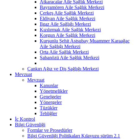
Atkaracalar Aile Sağlık Merkezi
Bayramören Aile Sağlık Merkezi
Çerkeş Aile Sağlık Merkezi
Eldivan Aile Sağlık Merkezi
Ilgaz Aile Sağlığı Merkezi
Kızılırmak Aile Sağlık Merkezi
Korgun Aile Sağlık Merkezi
Kurşunlu Şehit Astsubay Muammer Karaağaç
Aile Sağlığı Merkezi
Orta Aile Sağlık Merkezi
Şabanözü Aile Sağlık Merkezi
Çankırı Ağız ve Diş Sağlığı Merkezi
Mevzuat
Mevzuat
Kanunlar
Yönetmelikler
Genelgeler
Yönergeler
Tüzükler
Tebliğler
İç Kontrol
Bilgi Güvenliği
Formlar ve Prosedürler
Bilgi Güvenliği Politikaları Kılavuzu sürüm 2.1