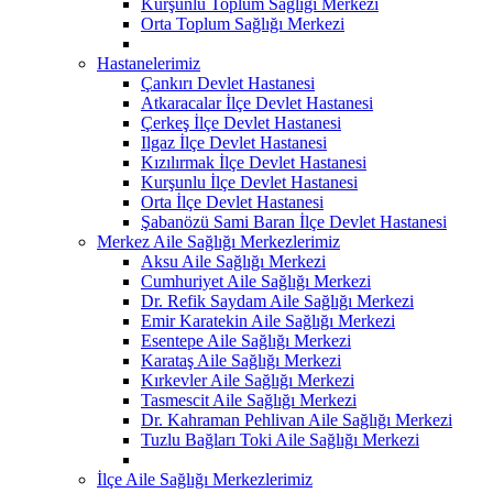
Kurşunlu Toplum Sağlığı Merkezi
Orta Toplum Sağlığı Merkezi
Hastanelerimiz
Çankırı Devlet Hastanesi
Atkaracalar İlçe Devlet Hastanesi
Çerkeş İlçe Devlet Hastanesi
Ilgaz İlçe Devlet Hastanesi
Kızılırmak İlçe Devlet Hastanesi
Kurşunlu İlçe Devlet Hastanesi
Orta İlçe Devlet Hastanesi
Şabanözü Sami Baran İlçe Devlet Hastanesi
Merkez Aile Sağlığı Merkezlerimiz
Aksu Aile Sağlığı Merkezi
Cumhuriyet Aile Sağlığı Merkezi
Dr. Refik Saydam Aile Sağlığı Merkezi
Emir Karatekin Aile Sağlığı Merkezi
Esentepe Aile Sağlığı Merkezi
Karataş Aile Sağlığı Merkezi
Kırkevler Aile Sağlığı Merkezi
Tasmescit Aile Sağlığı Merkezi
Dr. Kahraman Pehlivan Aile Sağlığı Merkezi
Tuzlu Bağları Toki Aile Sağlığı Merkezi
İlçe Aile Sağlığı Merkezlerimiz