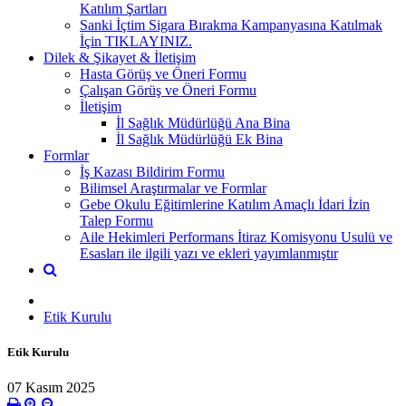
Katılım Şartları
Sanki İçtim Sigara Bırakma Kampanyasına Katılmak
İçin TIKLAYINIZ.
Dilek & Şikayet & İletişim
Hasta Görüş ve Öneri Formu
Çalışan Görüş ve Öneri Formu
İletişim
İl Sağlık Müdürlüğü Ana Bina
İl Sağlık Müdürlüğü Ek Bina
Formlar
İş Kazası Bildirim Formu
Bilimsel Araştırmalar ve Formlar
Gebe Okulu Eğitimlerine Katılım Amaçlı İdari İzin
Talep Formu
Aile Hekimleri Performans İtiraz Komisyonu Usulü ve
Esasları ile ilgili yazı ve ekleri yayımlanmıştır
Etik Kurulu
Etik Kurulu
07 Kasım 2025