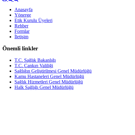
Anasayfa
Yönerge
Etik Kurulu Üyeleri
Rehber
Formlar
İletişim
Önemli linkler
T.C. Sağlık Bakanlığı
T.C. Çankırı Valiliği
Sağlığın Geliştirilmesi Genel Müdürlüğü
Kamu Hastaneleri Genel Müdürlüğü
Sağlık Hizmetleri Genel Müdürlüğü
Halk Sağlığı Genel Müdürlüğü